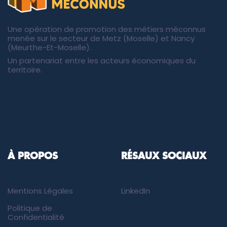
Une opération de promotion des métiers méconnus
menée sur le secteur de Metz (Moselle) et Nancy
(Meurthe-Et-Moselle).
Un partenariat entre les acteurs économiques du
territoire.
À PROPOS
RÉSAUX SOCIAUX
Mentions Légales
LinkedIn
Politique de
Confidentialité